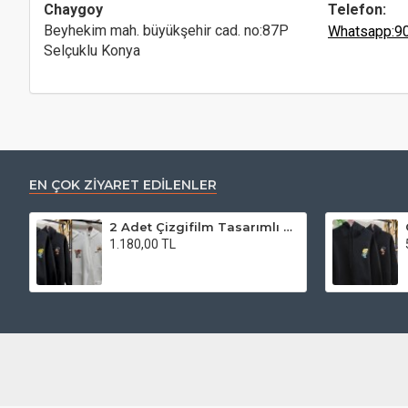
Chaygoy
Telefon:
Beyhekim mah. büyükşehir cad. no:87P
Whatsapp:9
Selçuklu Konya
EN ÇOK ZIYARET EDILENLER
2 Adet Çizgifilm Tasarımlı Sweatshirt
1.180,00 TL