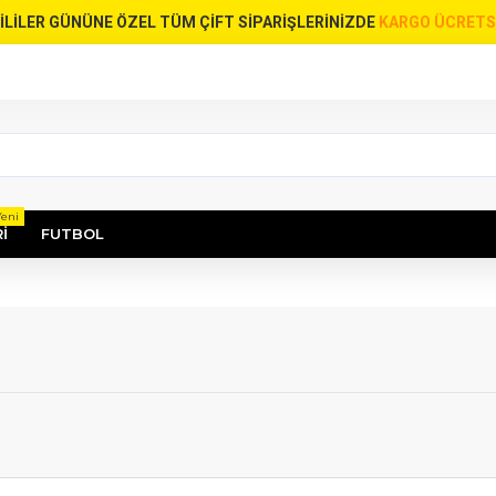
İLİLER GÜNÜNE ÖZEL TÜM ÇİFT SİPARİŞLERİNİZDE
KARGO ÜCRETS
Yeni
I
FUTBOL