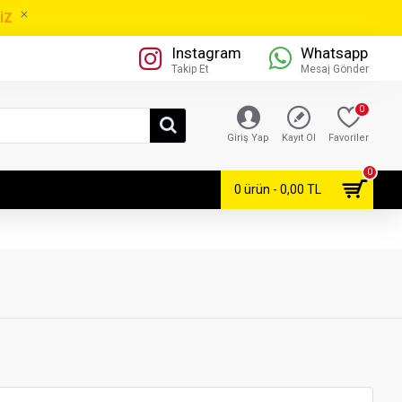
İZ
Instagram
Whatsapp
Takip Et
Mesaj Gönder
0
Giriş Yap
Kayıt Ol
Favoriler
0
0 ürün - 0,00 TL