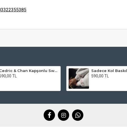
03322355385
Cedric & Chan Kapşonlu Sweatshirt
590,00 TL
590,00 TL