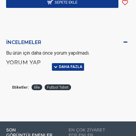
SEPETE EKLE
İNCELEMELER
Bu ürün için daha önce yorum yapılmadı.
YORUM YAP
Lütfen yorum yazmak için
oturum açın
ya da
kayıt olun
.
Etiketler:
lille
Futbol Tshirt
SON
EN ÇOK ZIYARET
GÖRÜNTÜLENENLER
EDILENLER